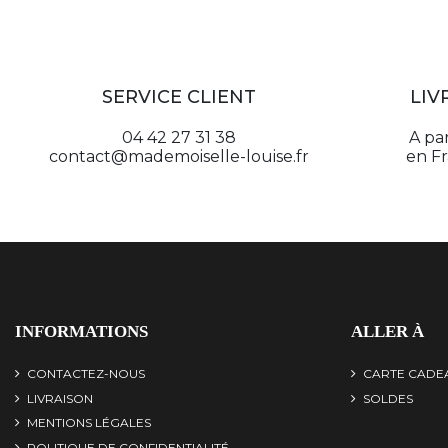
SERVICE CLIENT
LIV
04 42 27 31 38
A pa
contact@mademoiselle-louise.fr
en F
INFORMATIONS
ALLER À
CONTACTEZ-NOUS
CARTE CADE
LIVRAISON
SOLDES
MENTIONS LÉGALES
POLITIQUE DE CONFIDENTIALITÉ