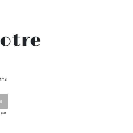
otre
ons
e par