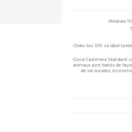
Mitaines 1
T
-Oeko-tex 100: ce label texti
-Good Cashmere Standard: ce 
animaux sont traités de faço
de vie sociales, économi