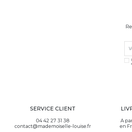
Re
SERVICE CLIENT
LIV
04 42 27 31 38
A pa
contact@mademoiselle-louise.fr
en F