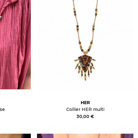
HER
ose
Collier HER multi
30,00 €