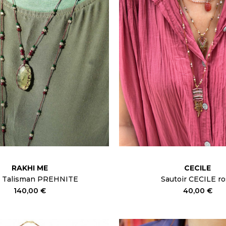
RAKHI ME
CECILE
t Talisman PREHNITE
Sautoir CECILE r
140,00 €
40,00 €