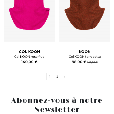
COL KOON
KOON
Col KOON rose fluo
Col KOON terracotta
140,00 €
98,00 €
140,00 €
1
2
Abonnez-vous à notre
Newsletter