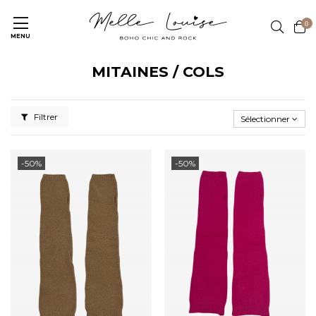
0
MENU
MITAINES / COLS
Filtrer
Sélectionner
-50%
-50%