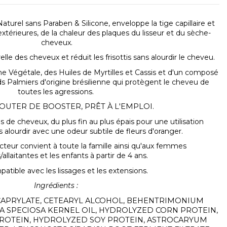
turel sans Paraben & Silicone, enveloppe la tige capillaire et
extérieures
, de la
chaleur
des plaques du lisseur et du sèche-
cheveux.
elle
des cheveux et réduit
les frisottis sans alourdir le cheveu.
tine Végétale, des Huiles de Myrtilles et Cassis et d'un composé
ds Palmiers d'origine brésilienne qui
protègent le cheveu de
toutes les agressions
.
JOUTER DE BOOSTER, PRÊT À L'EMPLOI.
es de cheveux, du plus fin au plus épais pour une utilisation
 alourdir avec une odeur subtile de fleurs d'oranger.
cteur convient à toute la famille ainsi qu'aux femmes
allaitantes et les enfants à partir de 4 ans.
patible avec les lissages et les extensions.
Ingrédients :
CAPRYLATE, CETEARYL ALCOHOL, BEHENTRIMONIUM
 SPECIOSA KERNEL OIL, HYDROLYZED CORN PROTEIN,
ROTEIN, HYDROLYZED SOY PROTEIN, ASTROCARYUM