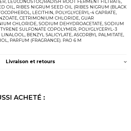
R, LEUCONOSTOC/RADISH ROOT FERMENT FILTRATE,
D OIL, RIBES NIGRUM SEED OIL (RIBES NIGRUM (BLACK
 TOCOPHEROL, LECITHIN, POLYGLYCERYL-4 CAPRATE,
NZOATE, CETRIMONIUM CHLORIDE, GUAR
IUM CHLORIDE, SODIUM DEHYDROACETATE, SODIUM
STYRENE SULFONATE COPOLYMER, POLYGLYCERYL-3
 LINALOOL, BENZYL SALICYLATE, ASCORBYL PALMITATE,
OL, PARFUM (FRAGRANCE). PAO 6 M
Livraison et retours
SSI ACHETÉ :