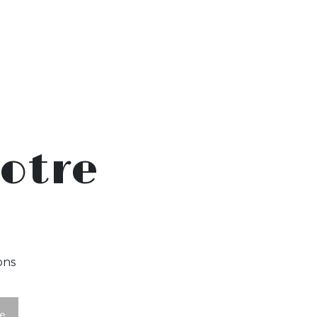
otre
ons