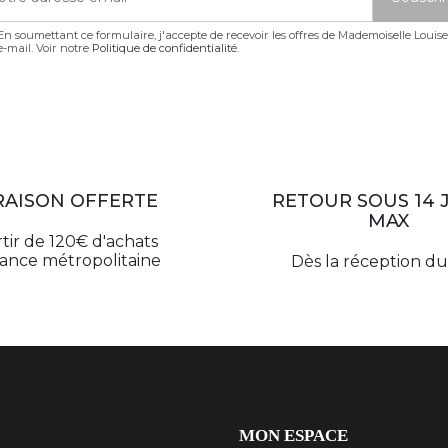
En soumettant ce formulaire, j'accepte de recevoir les offres de Mademoiselle Louis
e-mail. Voir notre
Politique de confidentialité
.
RAISON OFFERTE
RETOUR SOUS 14 
MAX
rtir de 120€ d'achats
rance métropolitaine
Dès la réception du 
MON ESPACE