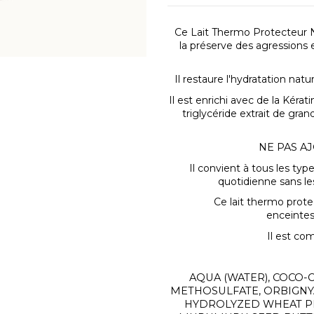
Ce Lait Thermo Protecteur Na
la
préserve des agressions 
Il
restaure l'hydratation natur
Il est enrichi avec de la Kéra
triglycéride extrait de gran
NE PAS A
Il convient à tous les typ
quotidienne sans les
Ce lait thermo prote
enceintes/
Il est com
AQUA (WATER), COCO-
METHOSULFATE, ORBIGNYA
HYDROLYZED WHEAT P