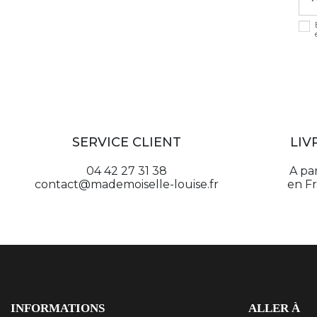
SERVICE CLIENT
LIV
04 42 27 31 38
A pa
contact@mademoiselle-louise.fr
en F
INFORMATIONS
ALLER À