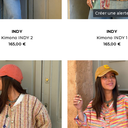
Créer une alert
INDY
INDY
Kimono INDY 2
Kimono INDY 1
165,00 €
165,00 €