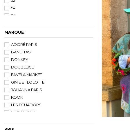
52
54
34
T1
T2
MARQUE
T3
ADORÉ PARIS
36
BANDITAS
37
DONKEY
38
DOUBLEICE
39
FAVELA MARKET
40
GINIE ET LOLOTTE
41
JOHANNA PARIS
SM
KOON
42
LES ECUADORS
ML
MADAMIRMA
LXL
MON SHAMPOING
XXL
NOMADIC STATE OF MIND
56
PRIX